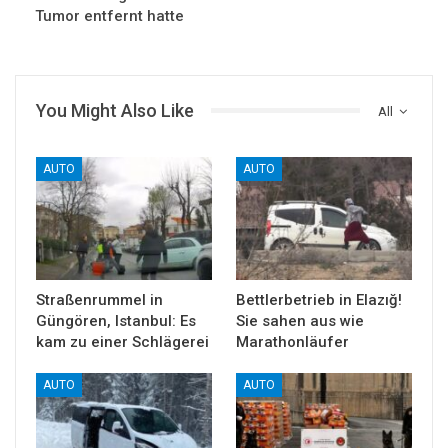
Tumor entfernt hatte
You Might Also Like
All
AUTO
AUTO
Straßenrummel in
Bettlerbetrieb in Elazığ!
Güngören, Istanbul: Es
Sie sahen aus wie
kam zu einer Schlägerei
Marathonläufer
AUTO
AUTO