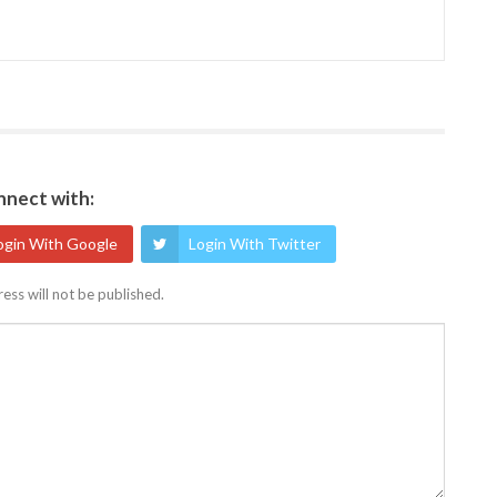
nect with:
ogin With Google
Login With Twitter
ess will not be published.