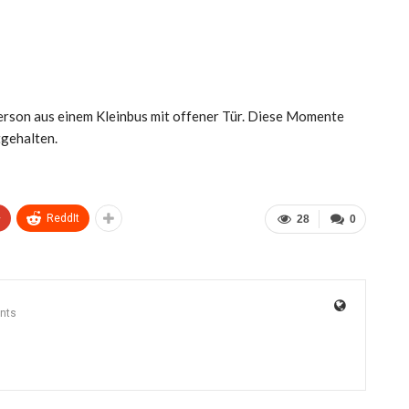
erson aus einem Kleinbus mit offener Tür. Diese Momente
tgehalten.
+
ReddIt
28
0
nts