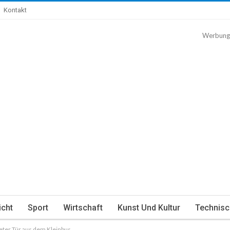
Kontakt
Werbung
icht
Sport
Wirtschaft
Kunst Und Kultur
Technisc
neter Tür aus dem Kleinbus.