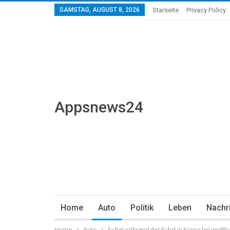
SAMSTAG, AUGUST 8, 2026
Starseite
Privacy Policy
Appsnews24
Home
Auto
Politik
Leben
Nachr
Home
Auto
Er fiel während der Fahrt in Konya bei geöff