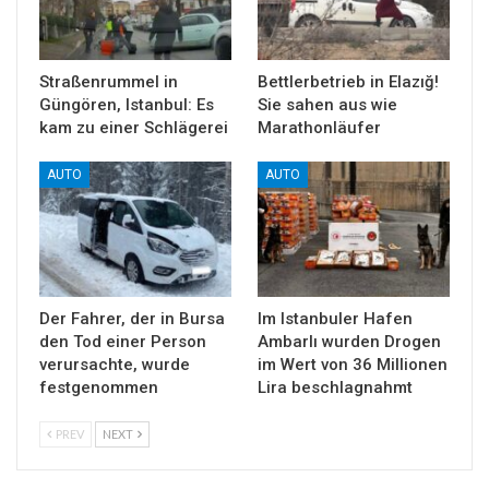
Straßenrummel in
Bettlerbetrieb in Elazığ!
Güngören, Istanbul: Es
Sie sahen aus wie
kam zu einer Schlägerei
Marathonläufer
AUTO
AUTO
Der Fahrer, der in Bursa
Im Istanbuler Hafen
den Tod einer Person
Ambarlı wurden Drogen
verursachte, wurde
im Wert von 36 Millionen
festgenommen
Lira beschlagnahmt
PREV
NEXT