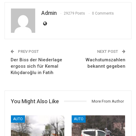
Admin
29279 Posts
0 Comments
PREV POST
NEXT POST
Der Biss der Niederlage
Wachstumszahlen
ergoss sich für Kemal
bekannt gegeben
Kılıçdaroğlu in Fatih
You Might Also Like
More From Author
AUTO
AUTO