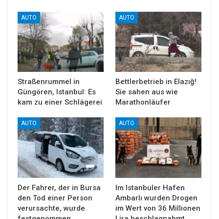
AUTO
AUTO
Straßenrummel in
Bettlerbetrieb in Elazığ!
Güngören, Istanbul: Es
Sie sahen aus wie
kam zu einer Schlägerei
Marathonläufer
AUTO
AUTO
Der Fahrer, der in Bursa
Im Istanbuler Hafen
den Tod einer Person
Ambarlı wurden Drogen
verursachte, wurde
im Wert von 36 Millionen
festgenommen
Lira beschlagnahmt