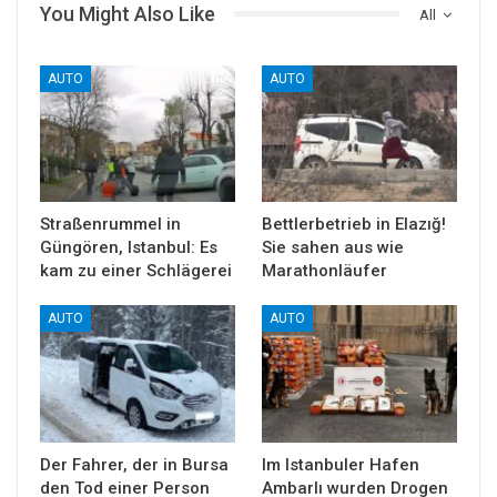
You Might Also Like
All
AUTO
AUTO
Straßenrummel in
Bettlerbetrieb in Elazığ!
Güngören, Istanbul: Es
Sie sahen aus wie
kam zu einer Schlägerei
Marathonläufer
AUTO
AUTO
Der Fahrer, der in Bursa
Im Istanbuler Hafen
den Tod einer Person
Ambarlı wurden Drogen