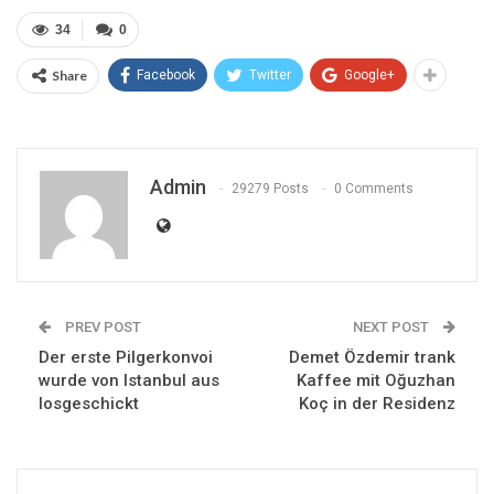
34
0
Share
Facebook
Twitter
Google+
Admin
29279 Posts
0 Comments
PREV POST
NEXT POST
Der erste Pilgerkonvoi
Demet Özdemir trank
wurde von Istanbul aus
Kaffee mit Oğuzhan
losgeschickt
Koç in der Residenz