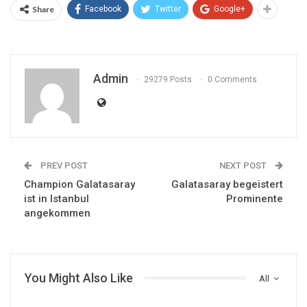
Share
Facebook
Twitter
Google+
Admin
29279 Posts
0 Comments
PREV POST
NEXT POST
Champion Galatasaray
Galatasaray begeistert
ist in Istanbul
Prominente
angekommen
You Might Also Like
All