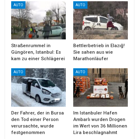
AUTO
AUTO
Straßenrummel in
Bettlerbetrieb in Elazığ!
Güngören, Istanbul: Es
Sie sahen aus wie
kam zu einer Schlägerei
Marathonläufer
AUTO
AUTO
Der Fahrer, der in Bursa
Im Istanbuler Hafen
den Tod einer Person
Ambarlı wurden Drogen
verursachte, wurde
im Wert von 36 Millionen
festgenommen
Lira beschlagnahmt