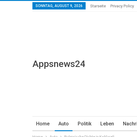
SONNTAG, AUGUST 9, 2026
Starseite
Privacy Policy
Appsnews24
Home
Auto
Politik
Leben
Nachr
Home
Auto
Bulgarische Dichte in Kırklareli