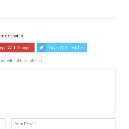
nect with:
ogin With Google
Login With Twitter
ess will not be published.