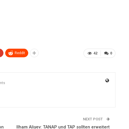
+
ReddIt
42
0
nts
NEXT POST
on
Ilham Aliyev: TANAP und TAP sollten erweitert