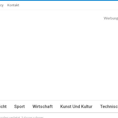
icy
Kontakt
Werbung
icht
Sport
Wirtschaft
Kunst Und Kultur
Technisc
rden verletzt, 2 davon schwer