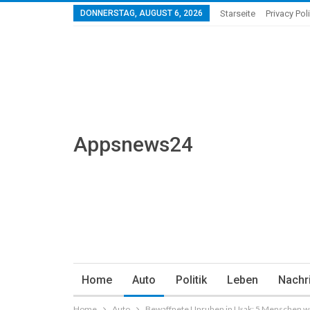
DONNERSTAG, AUGUST 6, 2026
Starseite
Privacy Pol
Appsnews24
Home
Auto
Politik
Leben
Nachr
Home
Auto
Bewaffnete Unruhen in Uşak: 5 Menschen wu