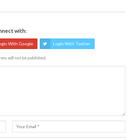
nect with:
ogin With Google
Login With Twitter
ess will not be published.