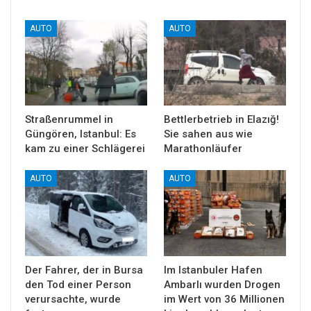
AUTO
AUTO
Straßenrummel in
Bettlerbetrieb in Elazığ!
Güngören, Istanbul: Es
Sie sahen aus wie
kam zu einer Schlägerei
Marathonläufer
AUTO
AUTO
Der Fahrer, der in Bursa
Im Istanbuler Hafen
den Tod einer Person
Ambarlı wurden Drogen
verursachte, wurde
im Wert von 36 Millionen