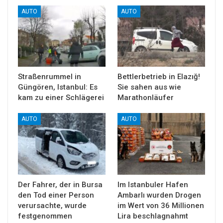
AUTO
AUTO
Straßenrummel in
Bettlerbetrieb in Elazığ!
Güngören, Istanbul: Es
Sie sahen aus wie
kam zu einer Schlägerei
Marathonläufer
AUTO
AUTO
Der Fahrer, der in Bursa
Im Istanbuler Hafen
den Tod einer Person
Ambarlı wurden Drogen
verursachte, wurde
im Wert von 36 Millionen
festgenommen
Lira beschlagnahmt