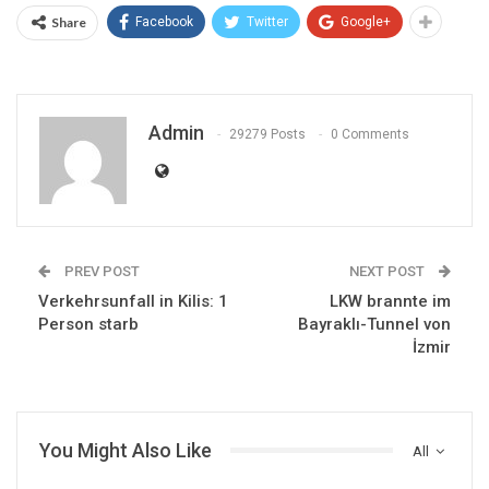
Share
Facebook
Twitter
Google+
Admin
29279 Posts
0 Comments
PREV POST
NEXT POST
Verkehrsunfall in Kilis: 1
LKW brannte im
Person starb
Bayraklı-Tunnel von
İzmir
You Might Also Like
All