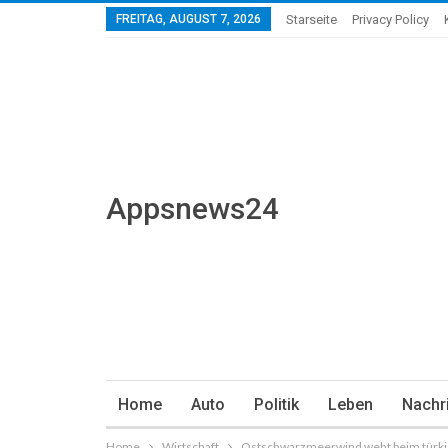
FREITAG, AUGUST 7, 2026
Starseite
Privacy Policy
Appsnews24
Home
Auto
Politik
Leben
Nachr
Home
Wirtschaft
Ostschwarzmeerwind weht beim türki