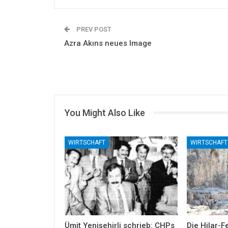
PREV POST
Azra Akıns neues Image
You Might Also Like
WIRTSCHAFT
WIRTSCHAFT
Ümit Yenişehirli schrieb: CHPs
Die Hilar-F