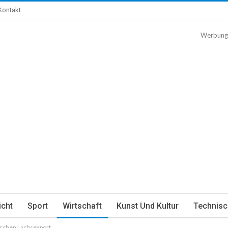
Kontakt
Werbung
icht
Sport
Wirtschaft
Kunst Und Kultur
Technisc
schen Lachsexport