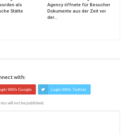
wurden als
Agency öffnete für Besucher
sche Stätte
Dokumente aus der Zeit vor
der…
nect with:
ogin With Google
Login With Twitter
ess will not be published.