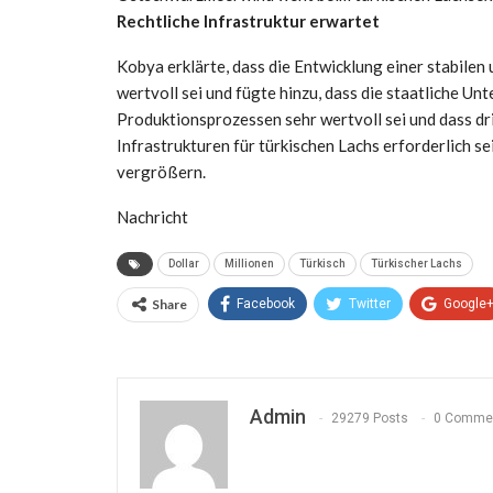
Rechtliche Infrastruktur erwartet
Kobya erklärte, dass die Entwicklung einer stabile
wertvoll sei und fügte hinzu, dass die staatliche Un
Produktionsprozessen sehr wertvoll sei und dass d
Infrastrukturen für türkischen Lachs erforderlich s
vergrößern.
Nachricht
Dollar
Millionen
Türkisch
Türkischer Lachs
Share
Facebook
Twitter
Google
Admin
29279 Posts
0 Comme