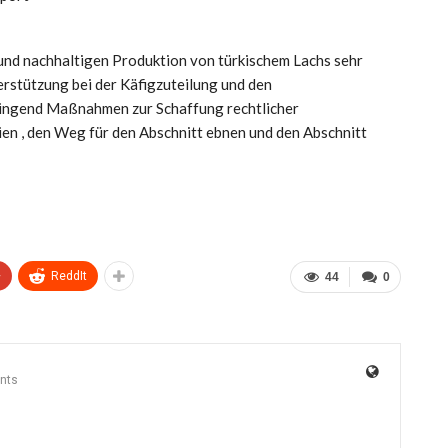
n und nachhaltigen Produktion von türkischem Lachs sehr
terstützung bei der Käfigzuteilung und den
ringend Maßnahmen zur Schaffung rechtlicher
eien , den Weg für den Abschnitt ebnen und den Abschnitt
+
ReddIt
44
0
nts