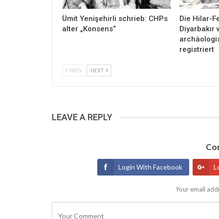
Ümit Yenişehirli schrieb: CHPs
Die Hilar-F
alter „Konsens“
Diyarbakır 
archäologi
registriert
PREV
NEXT
LEAVE A REPLY
Con
Login With Facebook
L
Your email addr