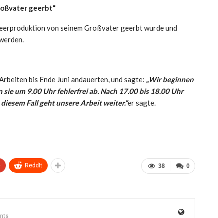
oßvater geerbt“
beerproduktion von seinem Großvater geerbt wurde und
 werden.
rbeiten bis Ende Juni andauerten, und sagte:
„Wir beginnen
sie um 9.00 Uhr fehlerfrei ab. Nach 17.00 bis 18.00 Uhr
iesem Fall geht unsere Arbeit weiter.“
er sagte.
+
ReddIt
38
0
nts