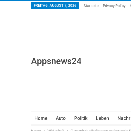
FREITAG, AUGUST 7, 2026
Starseite
Privacy Policy
Appsnews24
Home
Auto
Politik
Leben
Nachr
Home
Wirtschaft
Osmanische Erdbeeren eroberten in Kar