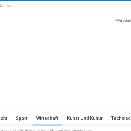
Kontakt
Werbung
icht
Sport
Wirtschaft
Kunst Und Kultur
Technisc
adeniz Ereğli allmählich ihren Platz auf den Ladentischen