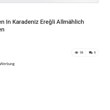
 In Karadeniz Ereğli Allmählich
en
38
0
Werbung