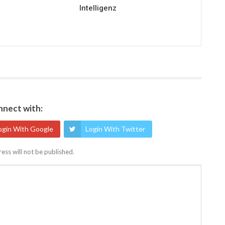
Intelligenz
nect with:
ogin With Google
Login With Twitter
ess will not be published.