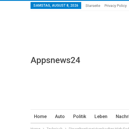
SAMSTAG, AUGUST 8, 2026
Starseite
Privacy Policy
Appsnews24
Home
Auto
Politik
Leben
Nachr
Home
Technisch
Die weltweit meistverkauften High-End