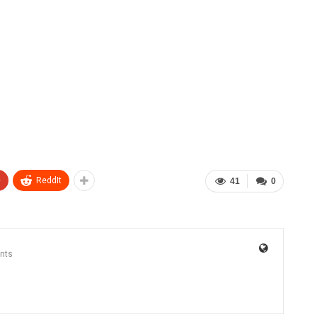
+
ReddIt
41
0
nts