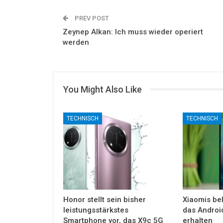
PREV POST
Zeynep Alkan: Ich muss wieder operiert
werden
You Might Also Like
TECHNISCH
TECHNISCH
Honor stellt sein bisher
Xiaomis bel
leistungsstärkstes
das Androi
Smartphone vor, das X9c 5G
erhalten