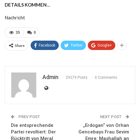
DETAILS KOMMEN…
Nachricht
35
0
Share
Facebook
Twitter
Google+
Admin
29279 Posts
0 Comments
PREV POST
NEXT POST
Die entsprechende
„Erdogan“ von Orhan
Partei revoltiert: Der
Gencebays Frau Sevim
Rücktritt von Meral
Emre: Mashallah an