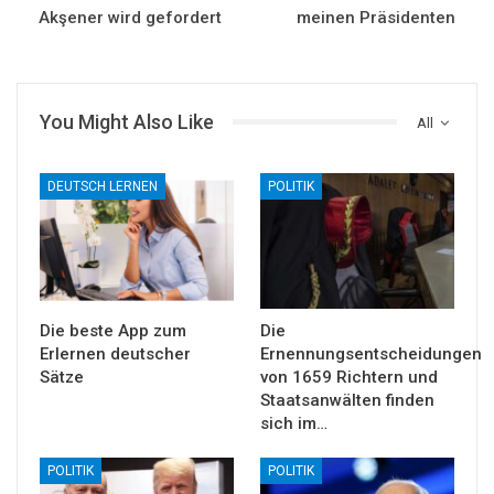
Akşener wird gefordert
meinen Präsidenten
You Might Also Like
All
DEUTSCH LERNEN
POLITIK
Die beste App zum
Die
Erlernen deutscher
Ernennungsentscheidungen
Sätze
von 1659 Richtern und
Staatsanwälten finden
sich im…
POLITIK
POLITIK