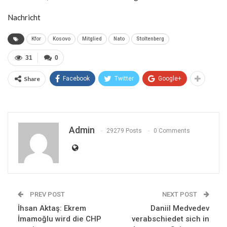
Nachricht
Kfor
Kosovo
Mitglied
Nato
Stoltenberg
31
0
Share
Facebook
Twitter
Google+
Admin
29279 Posts
0 Comments
PREV POST
NEXT POST
İhsan Aktaş: Ekrem
Daniil Medvedev
İmamoğlu wird die CHP
verabschiedet sich in