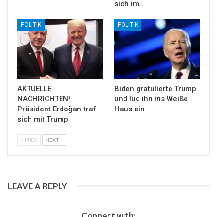
sich im…
POLITIK
POLITIK
AKTUELLE
Biden gratulierte Trump
NACHRICHTEN!
und lud ihn ins Weiße
Präsident Erdoğan traf
Haus ein
sich mit Trump
PREV
NEXT
LEAVE A REPLY
Connect with: