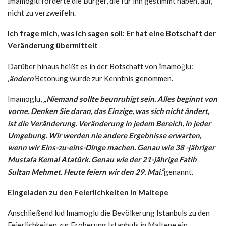
İmamoğlu forderte die Bürger, die für ihn gestimmt haben, auf,
nicht zu verzweifeln.
Ich frage mich, was ich sagen soll: Er hat eine Botschaft der
Veränderung übermittelt
Darüber hinaus heißt es in der Botschaft von İmamoğlu:
‚ändern‘
Betonung wurde zur Kenntnis genommen.
Imamoglu,
„Niemand sollte beunruhigt sein. Alles beginnt von
vorne. Denken Sie daran, das Einzige, was sich nicht ändert,
ist die Veränderung. Veränderung in jedem Bereich, in jeder
Umgebung. Wir werden nie andere Ergebnisse erwarten,
wenn wir Eins-zu-eins-Dinge machen. Genau wie 38 -jähriger
Mustafa Kemal Atatürk. Genau wie der 21-jährige Fatih
Sultan Mehmet. Heute feiern wir den 29. Mai.“
genannt.
Eingeladen zu den Feierlichkeiten in Maltepe
Anschließend lud Imamoglu die Bevölkerung Istanbuls zu den
Feierlichkeiten zur Eroberung Istanbuls in Maltepe ein.