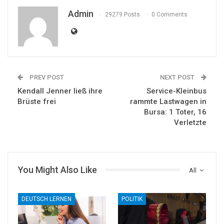
Admin
29279 Posts
0 Comments
PREV POST
NEXT POST
Kendall Jenner ließ ihre
Service-Kleinbus
Brüste frei
rammte Lastwagen in
Bursa: 1 Toter, 16
Verletzte
You Might Also Like
All
DEUTSCH LERNEN
POLITIK