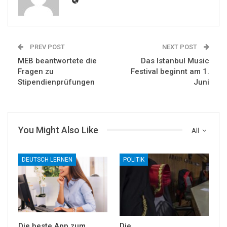
PREV POST
NEXT POST
MEB beantwortete die
Das Istanbul Music
Fragen zu
Festival beginnt am 1.
Stipendienprüfungen
Juni
You Might Also Like
All
DEUTSCH LERNEN
POLITIK
Die beste App zum
Die