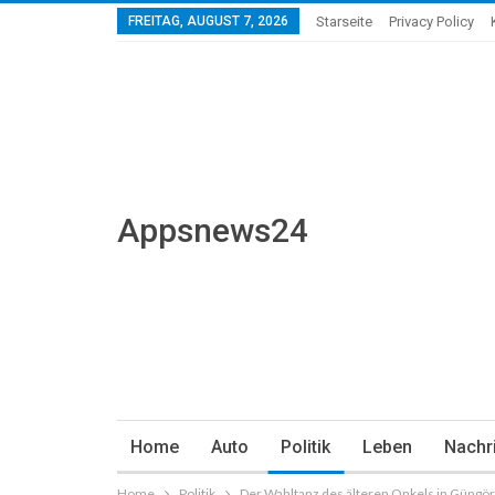
FREITAG, AUGUST 7, 2026
Starseite
Privacy Policy
Appsnews24
Home
Auto
Politik
Leben
Nachr
Home
Politik
Der Wahltanz des älteren Onkels in Güngö