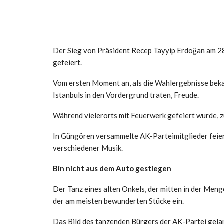
Der Sieg von Präsident Recep Tayyip Erdoğan am 2
gefeiert.
Vom ersten Moment an, als die Wahlergebnisse bekan
Istanbuls in den Vordergrund traten, Freude.
Während vielerorts mit Feuerwerk gefeiert wurde, z
In Güngören versammelte AK-Parteimitglieder feie
verschiedener Musik.
Bin nicht aus dem Auto gestiegen
Der Tanz eines alten Onkels, der mitten in der Menge
der am meisten bewunderten Stücke ein.
Das Bild des tanzenden Bürgers der AK-Partei gelan