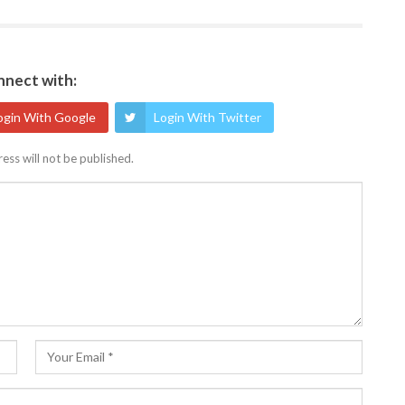
nect with:
ogin With Google
Login With Twitter
ess will not be published.