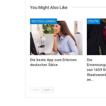
You Might Also Like
DEUTSCH LERNEN
POLITIK
Die beste App zum Erlernen
Die
deutscher Sätze
Ernennung
von 1659 R
Staatsanwäl
im…
PREV
NEXT