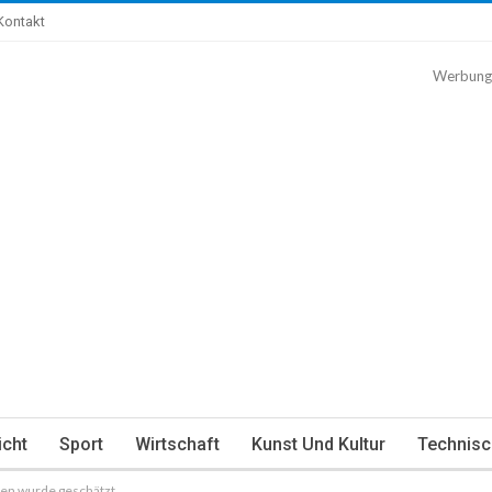
Kontakt
Werbung
icht
Sport
Wirtschaft
Kunst Und Kultur
Technisc
ren wurde geschätzt