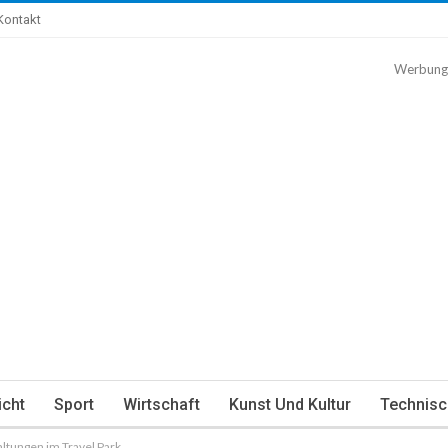
Kontakt
Werbung
icht
Sport
Wirtschaft
Kunst Und Kultur
Technisc
altungen im Travel Park