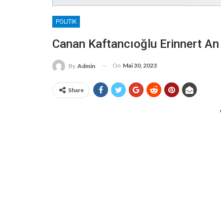
POLITIK
Canan Kaftancıoğlu Erinnert An
On
Mai 30, 2023
By
Admin
Share