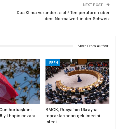
NEXT POST
Das Klima verändert sich! Temperaturen über
dem Normalwert in der Schweiz
More From Author
LEBEN
 Cumhurbaşkanı
BMGK, Rusya’nın Ukrayna
8 yıl hapis cezası
topraklarından çekilmesini
istedi