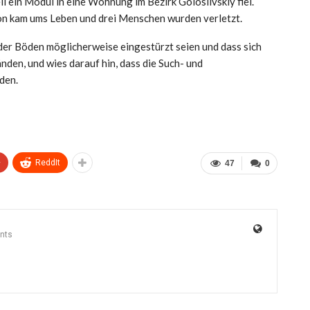
il ein Modul in eine Wohnung im Bezirk Golosiivskiy fiel.
on kam ums Leben und drei Menschen wurden verletzt.
 der Böden möglicherweise eingestürzt seien und dass sich
en, und wies darauf hin, dass die Such- und
den.
+
ReddIt
47
0
nts