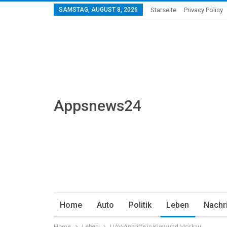
SAMSTAG, AUGUST 8, 2026
Starseite
Privacy Policy
Appsnews24
Home
Auto
Politik
Leben
Nachr
Home
Leben
UAV-Angriffe in Kiew und Moskau