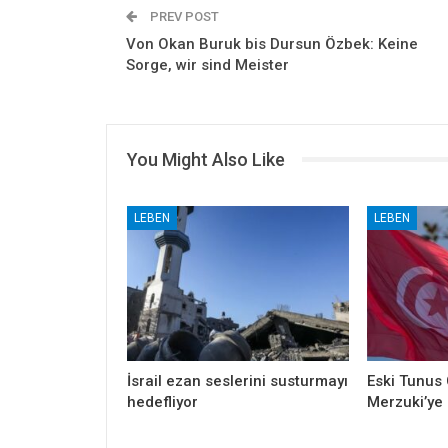
PREV POST
Von Okan Buruk bis Dursun Özbek: Keine
Sorge, wir sind Meister
You Might Also Like
LEBEN
LEBEN
İsrail ezan seslerini susturmayı
Eski Tunus
hedefliyor
Merzuki’ye 