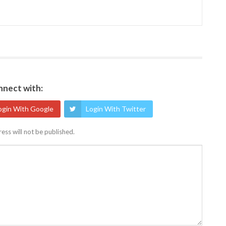
nect with:
ogin With Google
Login With Twitter
ess will not be published.