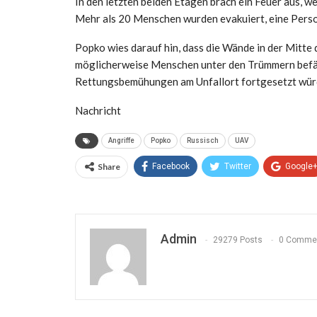
In den letzten beiden Etagen brach ein Feuer aus, we
Mehr als 20 Menschen wurden evakuiert, eine Pers
Popko wies darauf hin, dass die Wände in der Mitte
möglicherweise Menschen unter den Trümmern befänd
Rettungsbemühungen am Unfallort fortgesetzt wür
Nachricht
Angriffe
Popko
Russisch
UAV
Share
Facebook
Twitter
Google
Admin
29279 Posts
0 Comme