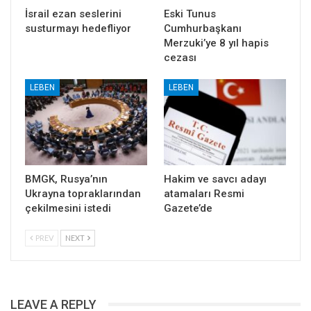
İsrail ezan seslerini
Eski Tunus
susturmayı hedefliyor
Cumhurbaşkanı
Merzuki’ye 8 yıl hapis
cezası
LEBEN
LEBEN
BMGK, Rusya’nın
Hakim ve savcı adayı
Ukrayna topraklarından
atamaları Resmi
çekilmesini istedi
Gazete’de
PREV
NEXT
LEAVE A REPLY