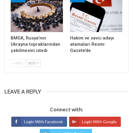
BMGK, Rusya’nın
Hakim ve savcı adayı
Ukrayna topraklarından
atamaları Resmi
çekilmesini istedi
Gazete’de
PREV
NEXT
LEAVE A REPLY
Connect with:
Login With Facebook
Login With Google