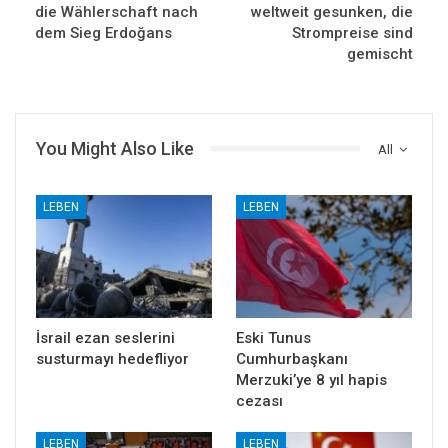
die Wählerschaft nach
weltweit gesunken, die
dem Sieg Erdoğans
Strompreise sind
gemischt
You Might Also Like
All
LEBEN
LEBEN
İsrail ezan seslerini
Eski Tunus
susturmayı hedefliyor
Cumhurbaşkanı
Merzuki’ye 8 yıl hapis
cezası
LEBEN
LEBEN