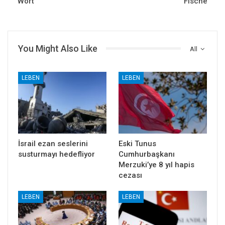
Wort
Fische
You Might Also Like
All
LEBEN
LEBEN
İsrail ezan seslerini
Eski Tunus
susturmayı hedefliyor
Cumhurbaşkanı
Merzuki’ye 8 yıl hapis
cezası
LEBEN
LEBEN