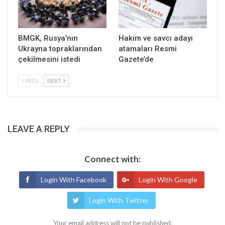
BMGK, Rusya’nın
Hakim ve savcı adayı
Ukrayna topraklarından
atamaları Resmi
çekilmesini istedi
Gazete’de
PREV
NEXT
LEAVE A REPLY
Connect with:
Login With Facebook
Login With Google
Login With Twitter
Your email address will not be published.