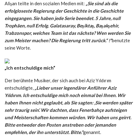
Alişan teilte in den sozialen Medien mit:
„Sie sind als die
erfolgloseste Regierung der Geschichte in die Geschichte
eingegangen. Sie haben jede Serie beendet. 5 Jahre, null
Trophäen, null Erfolg. Galatasaray, Beşiktaş, Başakşehir,
Trabzonspor, welches Team ist das nächste? Wen werden Sie
zum Meister machen? Die Regierung tritt zurück.“ !“
benutzte
seine Worte.
„Ich entschuldige mich“
Der berühmte Musiker, der sich auch bei Aziz Yıldırım
entschuldigte,
„Lieber unser legendärer Anführer Aziz
Yıldırım. Ich entschuldige mich noch einmal bei Ihnen. Wir
haben Ihnen nicht geglaubt, als Sie sagten: ‚Sie werden später
sehr traurig sein‘. Wir dachten, dass Fenerbahçe aufsteigen
und Meisterschaften kommen würden. Wir haben uns geirrt.
Bitte entweder den Posten anstreben oder jemanden
empfehlen, der ihn unterstützt. Bitte.“
genannt.