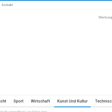
Kontakt
Werbung
icht
Sport
Wirtschaft
Kunst Und Kultur
Technisc
chulkrankenpflege“ von Eğitim-Sen!