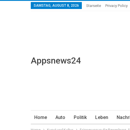
SAMSTAG, AUGUST 8, 2026
Starseite
Privacy Policy
Appsnews24
Home
Auto
Politik
Leben
Nachr
Home
Kunst und Kultur
Erinnerung an die Bewerbung „S