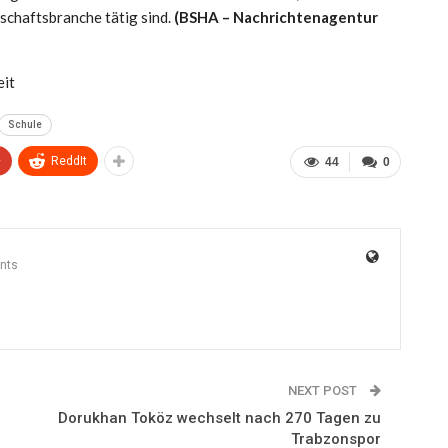
nschaftsbranche tätig sind.
(BSHA – Nachrichtenagentur
eit
Schule
+
ReddIt
44
0
nts
NEXT POST
Dorukhan Toköz wechselt nach 270 Tagen zu
Trabzonspor