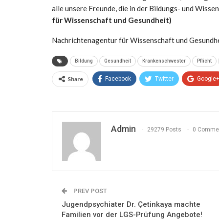
alle unsere Freunde, die in der Bildungs- und Wisse
für Wissenschaft und Gesundheit)
Nachrichtenagentur für Wissenschaft und Gesundh
Bildung
Gesundheit
Krankenschwester
Pflicht
Share
Facebook
Twitter
Google
Admin
29279 Posts
0 Comme
PREV POST
Jugendpsychiater Dr. Çetinkaya machte
Familien vor der LGS-Prüfung Angebote!