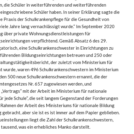
, die Schüler in weiterführenden und weiterführenden
eingeschriebene Schüler haben.
In seiner Erklärung sagte die
die Praxis der Schulkrankenpflege für die Gesundheit von
 viele Jahre lang vernachlässigt wurde.“ Im September 2020
g über private Wohnungsdienstleistungen für
seinrichtungen verpflichtend. Gemäß Absatz 6 des 29.
atorisch, eine Schulkrankenschwester in Einrichtungen zu
erführenden Bildungseinrichtungen betreuen und 250 oder
ltungstätigkeitsbericht, der zuletzt vom Ministerium für
ht wurde, waren 496 Schulkrankenschwestern im Ministerium
rden 500 neue Schulkrankenschwestern ernannt, die der
mtengesetzes Nr. 657 zugewiesen werden, und
Vertrags“ mit der Arbeit im Ministerium für nationale
ür jede Schule“, die seit langem Gegenstand der Forderungen
m Rahmen der Arbeit des Ministeriums für nationale Bildung
gebracht, aber sie ist es ist immer auf dem Papier geblieben.
instellungen liegt die Zahl der Schulkrankenschwestern,
 tausend, was ein erhebliches Manko darstellt.