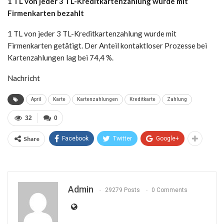
1 TL von jeder 3 TL-Kreditkartenzahlung wurde mit
Firmenkarten bezahlt
1 TL von jeder 3 TL-Kreditkartenzahlung wurde mit
Firmenkarten getätigt. Der Anteil kontaktloser Prozesse bei
Kartenzahlungen lag bei 74,4 %.
Nachricht
April
Karte
Kartenzahlungen
Kreditkarte
Zahlung
32
0
Share
Facebook
Twitter
Google+
Admin
29279 Posts
0 Comments