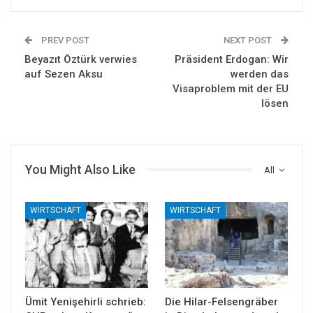
PREV POST
NEXT POST
Beyazıt Öztürk verwies
Präsident Erdogan: Wir
auf Sezen Aksu
werden das
Visaproblem mit der EU
lösen
You Might Also Like
All
WIRTSCHAFT
WIRTSCHAFT
Ümit Yenişehirli schrieb:
Die Hilar-Felsengräber