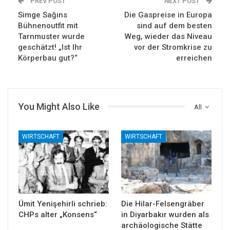
PREV POST
NEXT POST
Simge Sağıns
Die Gaspreise in Europa
Bühnenoutfit mit
sind auf dem besten
Tarnmuster wurde
Weg, wieder das Niveau
geschätzt! „Ist Ihr
vor der Stromkrise zu
Körperbau gut?“
erreichen
You Might Also Like
All
WIRTSCHAFT
WIRTSCHAFT
Ümit Yenişehirli schrieb:
Die Hilar-Felsengräber
CHPs alter „Konsens“
in Diyarbakır wurden als
archäologische Stätte