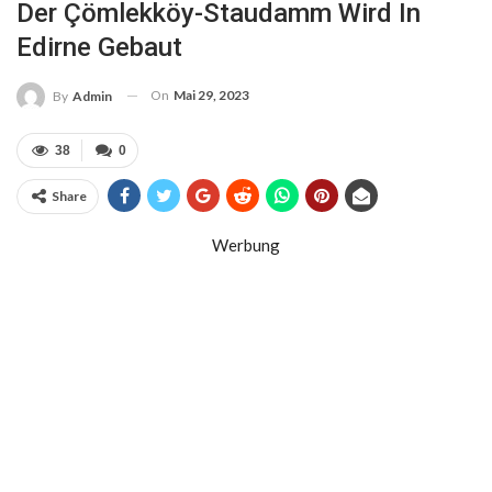
Der Çömlekköy-Staudamm Wird In
Edirne Gebaut
On
Mai 29, 2023
By
Admin
38
0
Share
Werbung