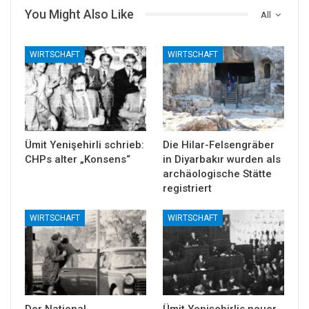
You Might Also Like
All
WIRTSCHAFT
WIRTSCHAFT
Ümit Yenişehirli schrieb:
Die Hilar-Felsengräber
CHPs alter „Konsens“
in Diyarbakır wurden als
archäologische Stätte
registriert
WIRTSCHAFT
WIRTSCHAFT
Der National
Ümit Yenişehirlis neuer