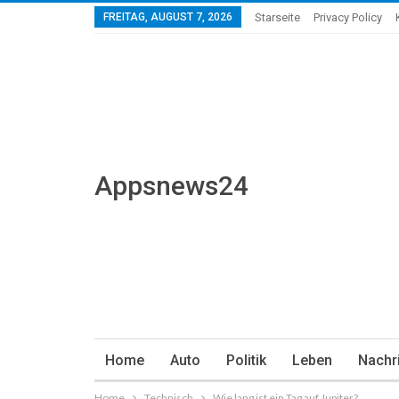
FREITAG, AUGUST 7, 2026
Starseite
Privacy Policy
Appsnews24
Home
Auto
Politik
Leben
Nachr
Home
Technisch
Wie lang ist ein Tag auf Jupiter?