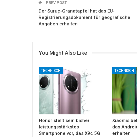
PREV POST
Der Suruç-Granatapfel hat das EU-
Registrierungsdokument für geografische
Angaben erhalten
You Might Also Like
TECHNISCH
TECHNISCH
Honor stellt sein bisher
Xiaomis bel
leistungsstärkstes
das Androi
Smartphone vor, das X9c 5G
erhalten