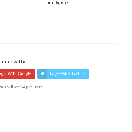
Intelligenz
nect with:
ogin With Google
Login With Twitter
ess will not be published.