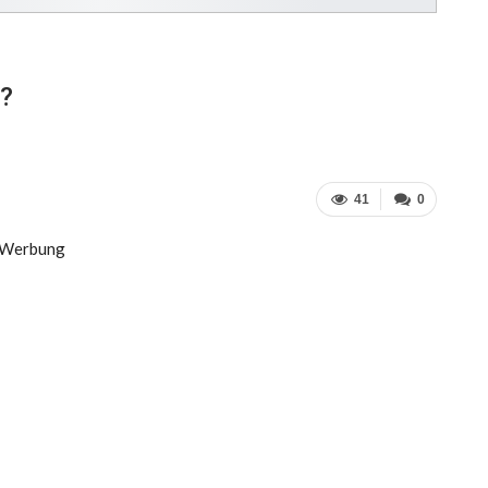
r?
41
0
Werbung