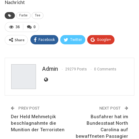
Nachricht
Farbe
Tee
36
0
Share
Facebook
Twitter
Google+
ReddIt
WhatsApp
Pinterest
Email
Admin
29279 Posts
0 Comments
PREV POST
NEXT POST
Der Held Mehmetçik
Busfahrer hat im
beschlagnahmte die
Bundesstaat North
Munition der Terroristen
Carolina auf
bewaffneten Passagier