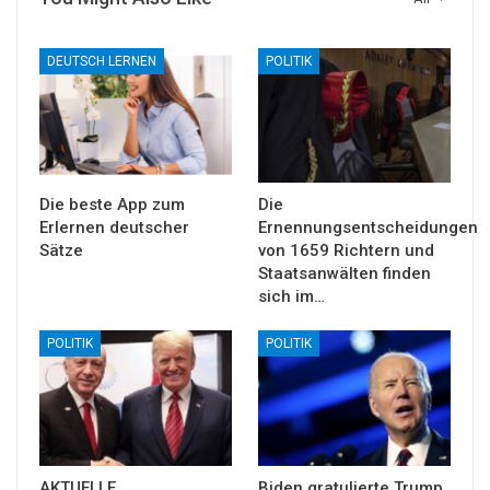
DEUTSCH LERNEN
POLITIK
Die beste App zum
Die
Erlernen deutscher
Ernennungsentscheidungen
Sätze
von 1659 Richtern und
Staatsanwälten finden
sich im…
POLITIK
POLITIK
AKTUELLE
Biden gratulierte Trump