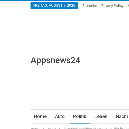
FREITAG, AUGUST 7, 2026
Starseite
Privacy Policy
Appsnews24
Home
Auto
Politik
Leben
Nachr
Home
Politik
Verprügelung eines Mitarbeiters, der in der