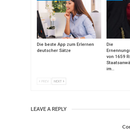
Die beste App zum Erlernen
Die
deutscher Sätze
Ernennung
von 1659 R
Staatsanwäl
im…
PREV
NEXT
LEAVE A REPLY
Con