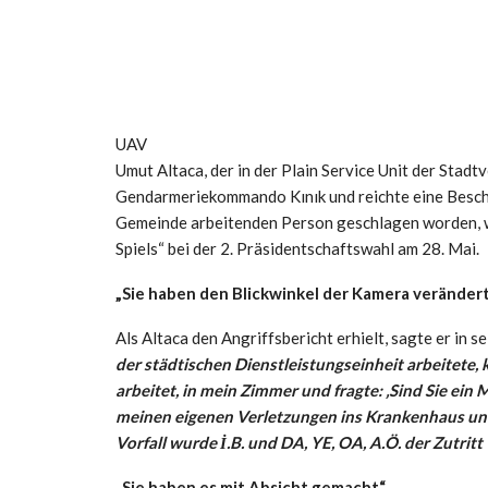
UAV
Umut Altaca, der in der Plain Service Unit der Stad
Gendarmeriekommando Kınık und reichte eine Beschwe
Gemeinde arbeitenden Person geschlagen worden, we
Spiels“ bei der 2. Präsidentschaftswahl am 28. Mai.
„Sie haben den Blickwinkel der Kamera veränder
Als Altaca den Angriffsbericht erhielt, sagte er in
der städtischen Dienstleistungseinheit arbeitete, 
arbeitet, in mein Zimmer und fragte: ‚Sind Sie ein 
meinen eigenen Verletzungen ins Krankenhaus und
Vorfall wurde İ.B. und DA, YE, OA, A.Ö. der Zutritt
„Sie haben es mit Absicht gemacht“