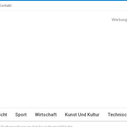
Kontakt
Werbung
icht
Sport
Wirtschaft
Kunst Und Kultur
Technisc
 Stadtverwaltung von Antalya nicht gewählt hatte