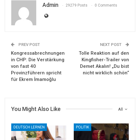
Admin
29279 Posts
0 Comments
PREV POST
NEXT POST
Kongressabrechnungen
Tolle Reaktion auf den
in CHP: Die Verstärkung
Kingfisher-Trailer von
von fast 40
Demet Akalın! „Du bist
Provinzführern spricht
nicht wirklich schön“
für Ekrem İmamoğlu
You Might Also Like
All
DEUTSCH LERNEN
POLITIK