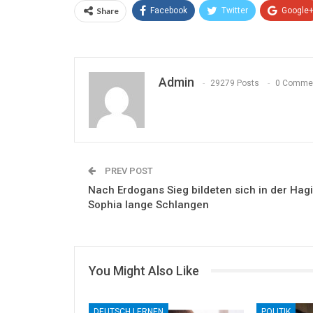
Share
Facebook
Twitter
Google
Admin
29279 Posts
0 Comme
PREV POST
Nach Erdogans Sieg bildeten sich in der Hag
Sophia lange Schlangen
You Might Also Like
DEUTSCH LERNEN
POLITIK