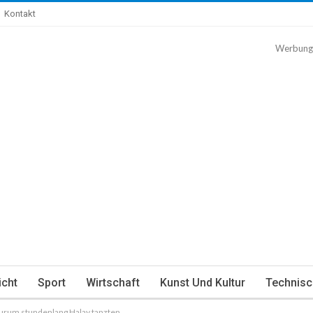
Kontakt
Werbung
icht
Sport
Wirtschaft
Kunst Und Kultur
Technisc
rzurum stundenlang Halay tanzten.