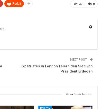
+
ReddIt
32
0
nts
NEXT POST
ia
Expatriates in London feiern den Sieg von
Präsident Erdogan
More From Author
POLITIK