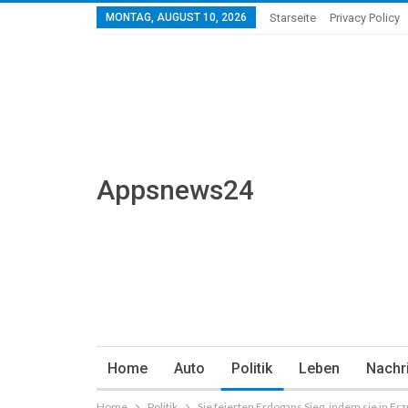
MONTAG, AUGUST 10, 2026
Starseite
Privacy Policy
Appsnews24
Home
Auto
Politik
Leben
Nachr
Home
Politik
Sie feierten Erdogans Sieg, indem sie in E