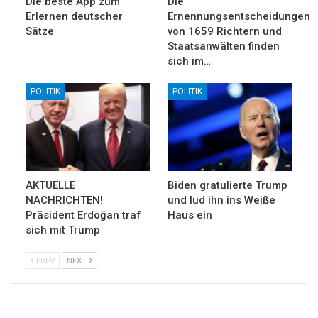
Die beste App zum
Die
Erlernen deutscher
Ernennungsentscheidungen
Sätze
von 1659 Richtern und
Staatsanwälten finden
sich im…
POLITIK
POLITIK
AKTUELLE
Biden gratulierte Trump
NACHRICHTEN!
und lud ihn ins Weiße
Präsident Erdoğan traf
Haus ein
sich mit Trump
PREV
NEXT