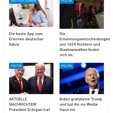
DEUTSCH LERNEN
POLITIK
Die beste App zum
Die
Erlernen deutscher
Ernennungsentscheidungen
Sätze
von 1659 Richtern und
Staatsanwälten finden
sich im…
POLITIK
POLITIK
AKTUELLE
Biden gratulierte Trump
NACHRICHTEN!
und lud ihn ins Weiße
Präsident Erdoğan traf
Haus ein