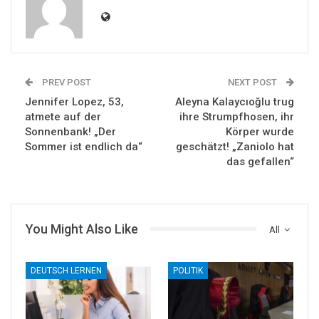
PREV POST
NEXT POST
Jennifer Lopez, 53,
Aleyna Kalaycıoğlu trug
atmete auf der
ihre Strumpfhosen, ihr
Sonnenbank! „Der
Körper wurde
Sommer ist endlich da“
geschätzt! „Zaniolo hat
das gefallen“
You Might Also Like
All
DEUTSCH LERNEN
POLITIK