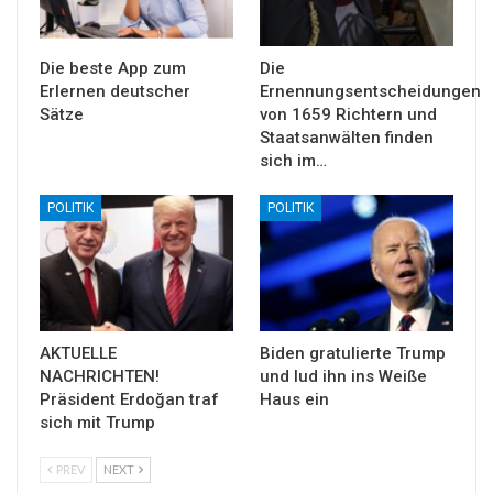
Die beste App zum
Die
Erlernen deutscher
Ernennungsentscheidungen
Sätze
von 1659 Richtern und
Staatsanwälten finden
sich im…
POLITIK
POLITIK
AKTUELLE
Biden gratulierte Trump
NACHRICHTEN!
und lud ihn ins Weiße
Präsident Erdoğan traf
Haus ein
sich mit Trump
PREV
NEXT