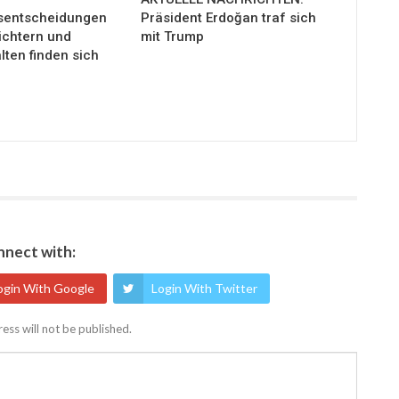
sentscheidungen
Präsident Erdoğan traf sich
ichtern und
mit Trump
ten finden sich
nect with:
ogin With Google
Login With Twitter
ess will not be published.