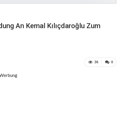
dung An Kemal Kılıçdaroğlu Zum
36
0
Werbung