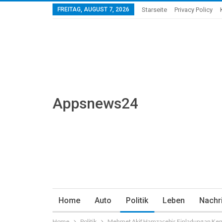
FREITAG, AUGUST 7, 2026
Starseite
Privacy Policy
Appsnews24
Home
Auto
Politik
Leben
Nachr
Home
Politik
Mehmet Akif Hamzaçebis Einladung an Kema