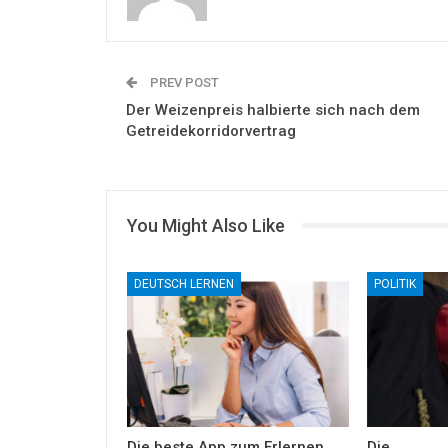
PREV POST
Der Weizenpreis halbierte sich nach dem
Getreidekorridorvertrag
You Might Also Like
DEUTSCH LERNEN
POLITIK
Die beste App zum Erlernen
Die