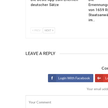
deutscher Sätze
Ernennung
von 1659 R
Staatsanwäl
im…
PREV
NEXT
LEAVE A REPLY
Con
Login With Facebook
L
Your email addr