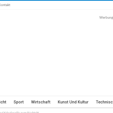
Kontakt
Werbung
icht
Sport
Wirtschaft
Kunst Und Kultur
Technisc
l Kılıçdaroğlu zum Rücktritt