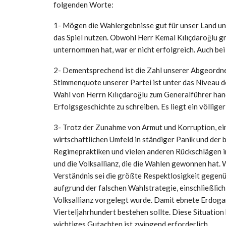
folgenden Worte:
1- Mögen die Wahlergebnisse gut für unser Land und
das Spiel nutzen. Obwohl Herr Kemal Kılıçdaroğlu 
unternommen hat, war er nicht erfolgreich. Auch be
2- Dementsprechend ist die Zahl unserer Abgeordne
Stimmenquote unserer Partei ist unter das Niveau d
Wahl von Herrn Kılıçdaroğlu zum Generalführer hand
Erfolgsgeschichte zu schreiben. Es liegt ein völlig
3- Trotz der Zunahme von Armut und Korruption, e
wirtschaftlichen Umfeld in ständiger Panik und der
Regimepraktiken und vielen anderen Rückschlägen i
und die Volksallianz, die die Wahlen gewonnen hat. 
Verständnis sei die größte Respektlosigkeit gegenü
aufgrund der falschen Wahlstrategie, einschließlic
Volksallianz vorgelegt wurde. Damit ebnete Erdogan
Vierteljahrhundert bestehen sollte. Diese Situation
wichtiges Gutachten ist zwingend erforderlich.