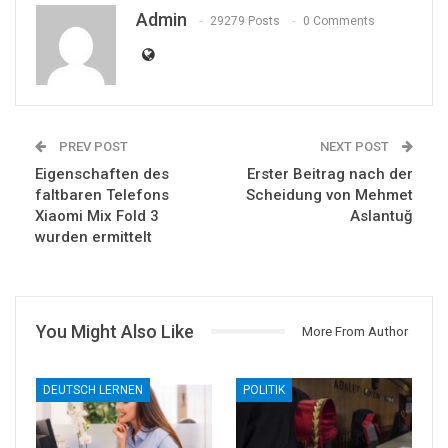
Admin
29279 Posts
0 Comments
PREV POST
NEXT POST
Eigenschaften des
Erster Beitrag nach der
faltbaren Telefons
Scheidung von Mehmet
Xiaomi Mix Fold 3
Aslantuğ
wurden ermittelt
You Might Also Like
More From Author
DEUTSCH LERNEN
POLITIK