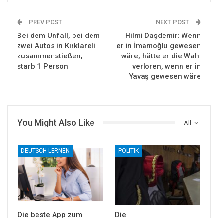
PREV POST
NEXT POST
Bei dem Unfall, bei dem
Hilmi Daşdemir: Wenn
zwei Autos in Kırklareli
er in İmamoğlu gewesen
zusammenstießen,
wäre, hätte er die Wahl
starb 1 Person
verloren, wenn er in
Yavaş gewesen wäre
You Might Also Like
All
DEUTSCH LERNEN
POLITIK
Die beste App zum
Die