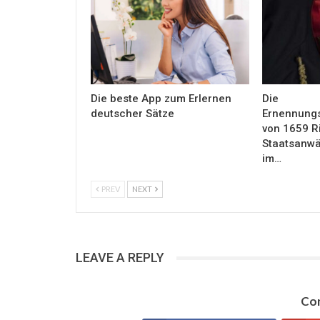
Die beste App zum Erlernen
Die
deutscher Sätze
Ernennung
von 1659 R
Staatsanwäl
im…
PREV
NEXT
LEAVE A REPLY
Con