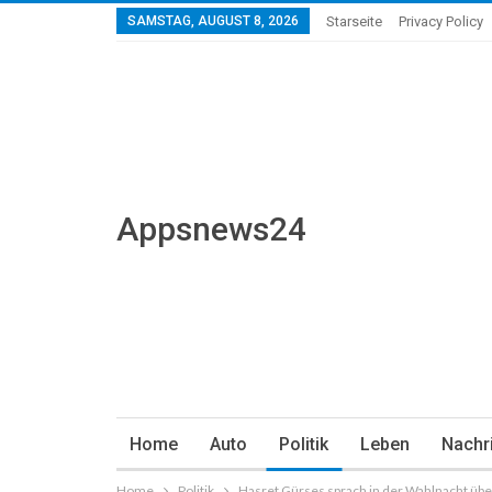
SAMSTAG, AUGUST 8, 2026
Starseite
Privacy Policy
Appsnews24
Home
Auto
Politik
Leben
Nachr
Home
Politik
Hasret Gürses sprach in der Wahlnacht üb