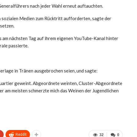
Generalführers nach jeder Wahl erneut auftauchten.
 sozialen Medien zum Rücktritt aufforderten, sagte der
setzen.
es am nächsten Tag auf ihrem eigenen YouTube-Kanal hinter
ale passierte.
erlage in Tränen ausgebrochen seien, und sagte:
uartier geweint. Abgeordnete weinten, Cluster-Abgeordnete
aber am meisten schmerzte mich das Weinen der Jugendlichen
+
ReddIt
32
0