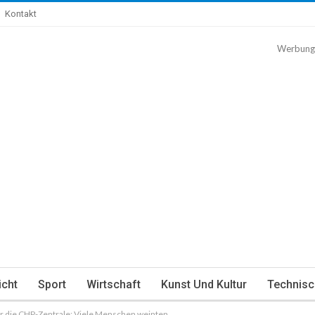
Kontakt
Werbung
icht
Sport
Wirtschaft
Kunst Und Kultur
Technisc
er die CHP-Zentrale: Viele Menschen weinten