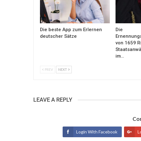
Die beste App zum Erlernen
Die
deutscher Sätze
Ernennung
von 1659 R
Staatsanwäl
im…
PREV
NEXT
LEAVE A REPLY
Con
Login With Facebook
L