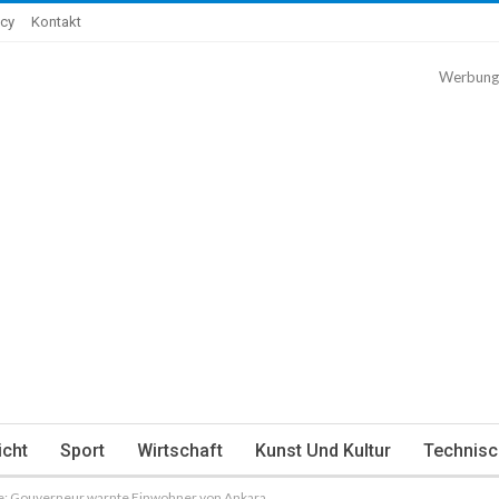
icy
Kontakt
Werbung
icht
Sport
Wirtschaft
Kunst Und Kultur
Technisc
ie: Gouverneur warnte Einwohner von Ankara