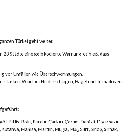
 ganzen Türkei
geht weiter.
n 28 Städte eine gelb kodierte Warnung, es hieß, dass
htig vor Unfällen wie Überschwemmungen,
, starkem Wind bei Niederschlägen, Hagel und Tornados zu
ufgeführt:
l, Bitlis, Bolu, Burdur, Çankırı, Çorum, Denizli, Diyarbakır,
 Kütahya, Manisa, Mardin, Muğla, Muş, Siirt, Sinop, Sirnak,