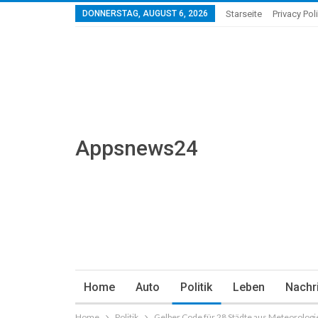
DONNERSTAG, AUGUST 6, 2026
Starseite
Privacy Pol
Appsnews24
Home
Auto
Politik
Leben
Nachr
Home
Politik
Gelber Code für 28 Städte aus Meteorolog