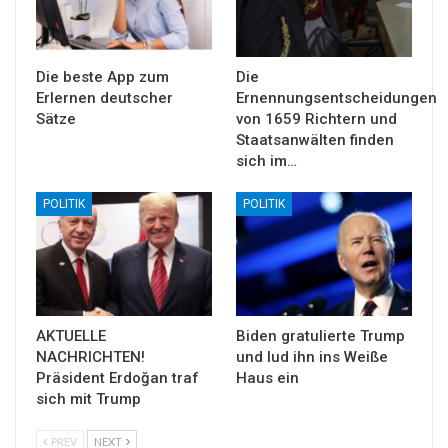
Die beste App zum
Die
Erlernen deutscher
Ernennungsentscheidungen
Sätze
von 1659 Richtern und
Staatsanwälten finden
sich im…
POLITIK
POLITIK
AKTUELLE
Biden gratulierte Trump
NACHRICHTEN!
und lud ihn ins Weiße
Präsident Erdoğan traf
Haus ein
sich mit Trump
PREV
NEXT