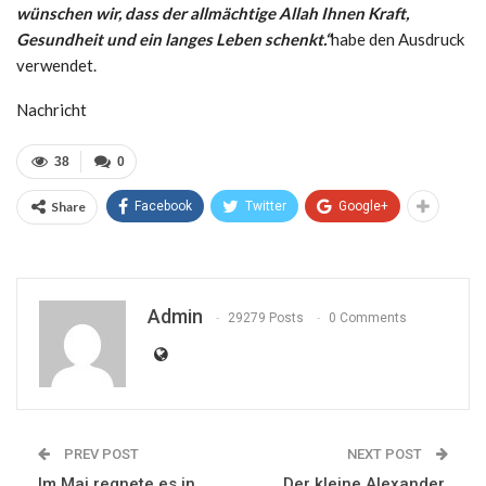
wünschen wir, dass der allmächtige Allah Ihnen Kraft,
Gesundheit und ein langes Leben schenkt.“
habe den Ausdruck
verwendet.
Nachricht
38
0
Share
Facebook
Twitter
Google+
Admin
29279 Posts
0 Comments
PREV POST
NEXT POST
Im Mai regnete es in
Der kleine Alexander,