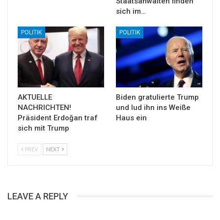
Staatsanwälten finden
sich im…
POLITIK
POLITIK
AKTUELLE
Biden gratulierte Trump
NACHRICHTEN!
und lud ihn ins Weiße
Präsident Erdoğan traf
Haus ein
sich mit Trump
PREV
NEXT
LEAVE A REPLY