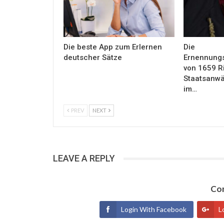
Die beste App zum Erlernen
Die
deutscher Sätze
Ernennung
von 1659 R
Staatsanwäl
im…
PREV
NEXT
LEAVE A REPLY
Con
Login With Facebook
L