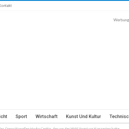
Kontakt
Werbung
icht
Sport
Wirtschaft
Kunst Und Kultur
Technisc
es Oppositionellen Hayko Cepkin, der vor der Wahl Angst vor Konzerten hatte