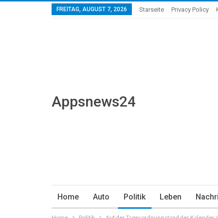
FREITAG, AUGUST 7, 2026
Starseite
Privacy Policy
Appsnews24
Home
Auto
Politik
Leben
Nachr
Home
Politik
Auf der Tagesordnung stand der Kalender d