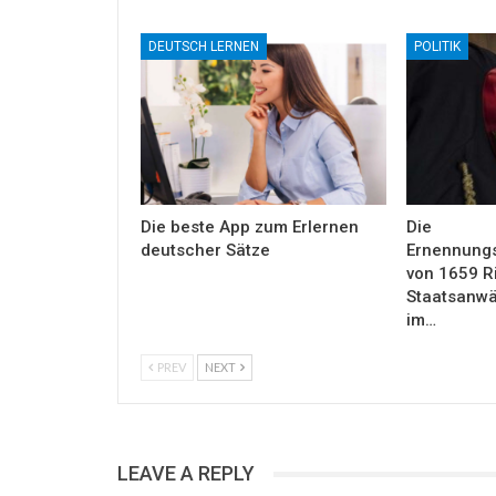
DEUTSCH LERNEN
POLITIK
Die beste App zum Erlernen
Die
deutscher Sätze
Ernennung
von 1659 R
Staatsanwäl
im…
PREV
NEXT
LEAVE A REPLY