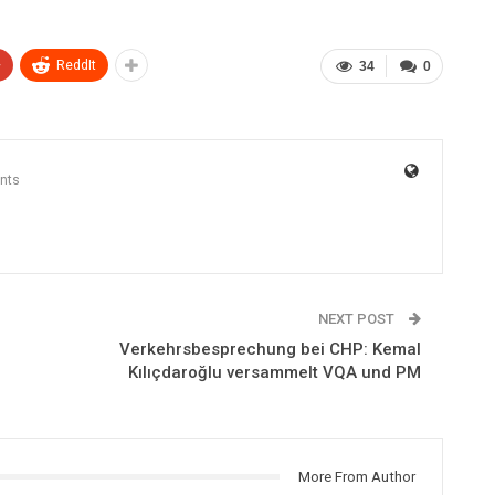
+
ReddIt
34
0
nts
NEXT POST
Verkehrsbesprechung bei CHP: Kemal
Kılıçdaroğlu versammelt VQA und PM
More From Author