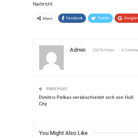
Nachricht
Share
Facebook
Twitter
Google
Admin
29279 Posts
0 Comme
PREV POST
Dimitris Pelkas verabschiedet sich von Hull
City
You Might Also Like