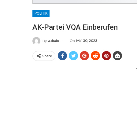
POLITIK
AK-Partei VQA Einberufen
On
Mai 30, 2023
By
Admin
Share