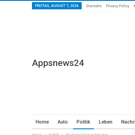
FREITAG, AUGUST 7, 2026
Starseite
Privacy Policy
Appsnews24
Home
Auto
Politik
Leben
Nachr
Home
Politik
AK-Partei VQA einberufen