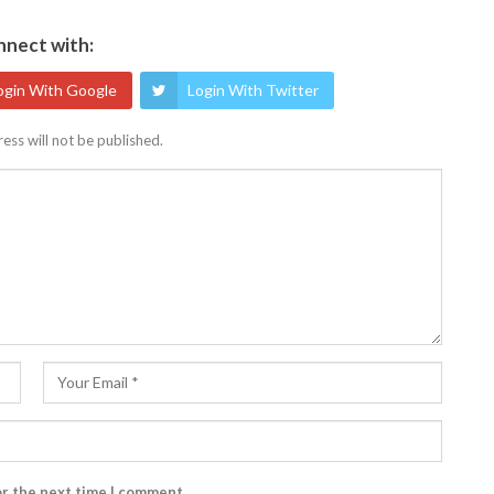
nect with:
ogin With Google
Login With Twitter
ess will not be published.
or the next time I comment.