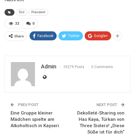
Özil
Präsident
33
0
Share
Facebook
Twitter
Google+
Admin
29279 Posts
0 Comments
PREV POST
NEXT POST
Eine Gruppe kleiner
Dekolleté-Sharing von
Mädchen spielte am
Has Kaya, Türkan von
Alkoholtisch in Kayseri
Three Sisters! „Diese
Süße ist für dich“