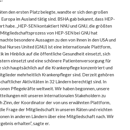
en den ersten Platz belegte, wandte er sich den großen
 Europa im Ausland tätig sind. BSHA gab bekannt, dass HEP-
rt habe.
„HEP-SEN kontaktiert NNU und GNU, die größten
 Mitgliedschaftsprozess von HEP-SEN bei GNU hat
achte besondere Aussagen zu den von ihnen in den USA und
bal Nurses United (GNU) ist eine internationale Plattform,
ik im Hinblick auf die öffentliche Gesundheit einsetzt, sich
tern einsetzt und eine schönere Patientenversorgung für
die sich hauptsächlich auf die Krankenpflege konzentriert und
tglieder mehrheitlich Krankenpfleger sind. Derzeit gehören
haftlicher Aktivitäten in 32 Ländern berechtigt sind. In
lionen Pflegekräfte weltweit. Wir haben begonnen, unsere
tteilungen mit unseren internationalen Stakeholdern zu
h Zinn, der Koordinator der von uns erwähnten Plattform,
 die Frage der Mitgliedschaft in unseren Räten und reichten
onen in anderen Ländern über eine Mitgliedschaft nach. Wir
gebnis erhalten“, sagte er.