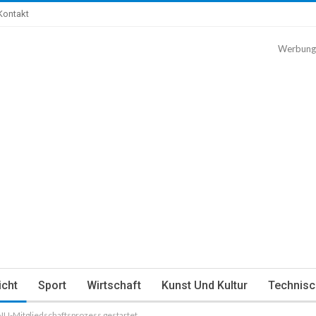
Kontakt
Werbung
icht
Sport
Wirtschaft
Kunst Und Kultur
Technisc
NU-Mitgliedschaftsprozess gestartet