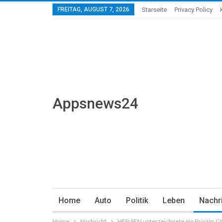
FREITAG, AUGUST 7, 2026
Starseite
Privacy Policy
Appsnews24
Home
Auto
Politik
Leben
Nachr
Home
Nachricht
HEP-SEN unterzeichnete ein Prinzip: G