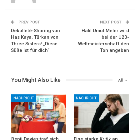
PREV POST
NEXT POST
Dekolleté-Sharing von
Halil Umut Meler wird
Has Kaya, Türkan von
bei der U20-
Three Sisters! „Diese
Weltmeisterschaft den
Süße ist für dich“
Ton angeben
You Might Also Like
All
NACHRICHT
NACHRICHT
Benji Davies traf sich
Eine starke Kritik an